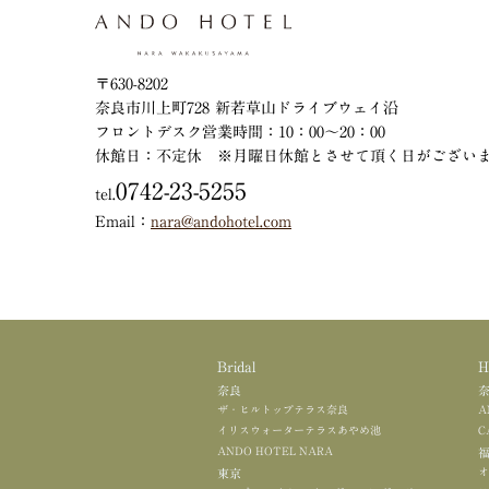
〒630-8202
奈良市川上町728 新若草山ドライブウェイ沿
フロントデスク営業時間：10：00～20：00
休館日：不定休
※月曜日休館とさせて頂く日がござい
0742-23-5255
tel.
Email：
nara@andohotel.com
Bridal
H
奈良
ザ・ヒルトップテラス奈良
A
イリスウォーターテラスあやめ池
C
ANDO HOTEL NARA
オ
東京