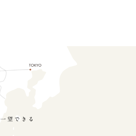
を一望できる
ン