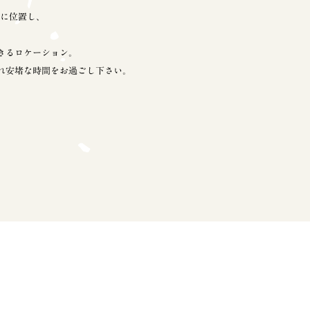
腹に位置し、
きるロケーション。
れ
安堵な時間をお過ごし下さい。